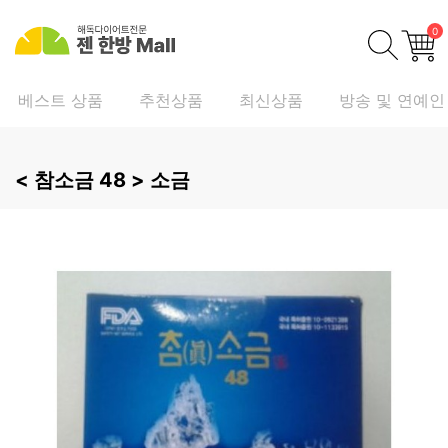
0
베스트 상품
추천상품
최신상품
방송 및 연예인
<
참소금 48 > 소금