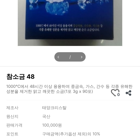
/
참소금 48
1000℃에서 48시간 이상 용융하여 중금속, 가스, 간수 등 각종 유해한
성분을 제거한 맑고 깨끗한 소금(1포 3g x 90포)
0
제조사
태양크리스탈
원산지
국산
판매가격
100,000원
포인트
구매금액(추가옵션 제외)의 10%