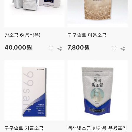
참소금 6(음식용)
구구솔트 미용소금
40,000원
7,800원
구구솔트 가글소금
백석빛소금 반찬용 용융프리