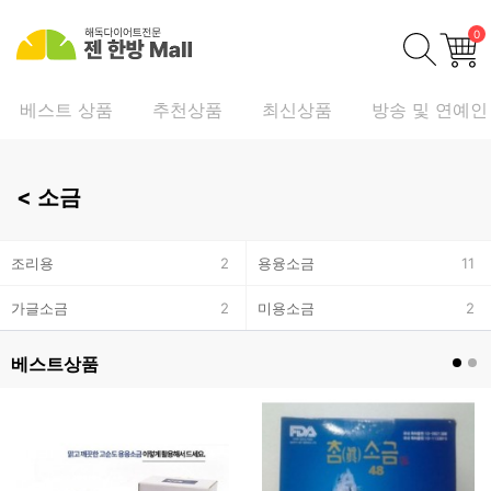
0
베스트 상품
추천상품
최신상품
방송 및 연예인
<
소금
조리용
2
용융소금
11
가글소금
2
미용소금
2
베스트상품